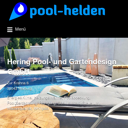
Suchen
nach:
Menü
Hering Pool- und Gartendesign
GmbH
Zur Krahna 6
35043 Marburg
Energie&Klima
,
Heizung&Wärme
,
Poolabdeckung
,
Poolüberdachtung
,
Reinigung
,
Schwimmbad
,
Steuerung
,
Wasserqualität
,
Whirlpool