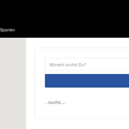
Spanien
.. suche....