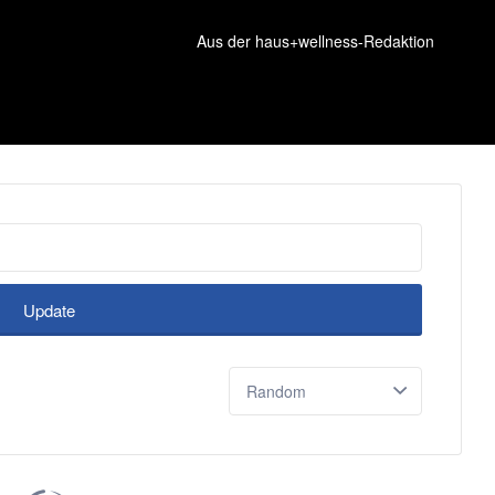
Aus der haus+wellness-Redaktion
Update
Sort
by: