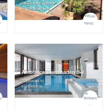
Gustav-Ricker-Straße 11z
39120 Magdeburg
Ambiance Zwembaden B.V.
Boylestraat 50
6718 XM Ede