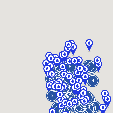
2
2
3
5
2
2
3
2
4
3
3
5
2
4
2
2
4
3
3
2
2
3
2
2
4
3
2
3
3
4
2
2
2
4
3
2
2
2
2
2
2
3
2