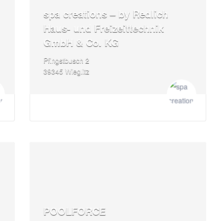
spa creations – by Redlich
Haus- und Freizeittechnik
GmbH & Co. KG
Pfingstbusch 2
39345 Wieglitz
POOLFORCE