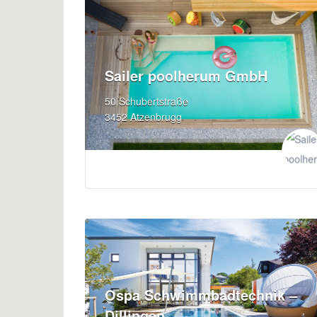
Sailer poolherum GmbH
50 Schubertstraße
3452 Atzenbrugg
Ospa Schwimmbadtechnik –
Dillingen