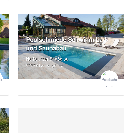
Poolschmiede Schwimmbad-
und Saunabau
Nerkewitzer Straße 36
07778 Neuengönna