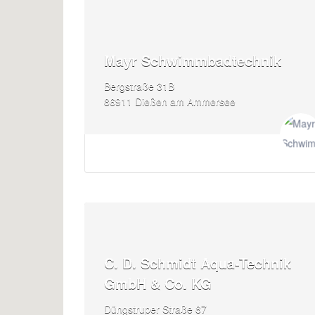
Mayr Schwimmbadtechnik
Bergstraße 31B
86911 Dießen am Ammersee
C. D. Schmidt Aqua-Technik
GmbH & Co. KG
Düngstruper Straße 87