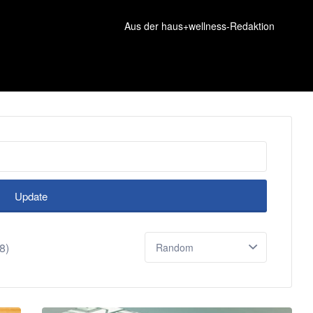
Aus der haus+wellness-Redaktion
Update
Sort
8)
by: