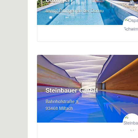
89407 Dillingen an der Donau
Steinbauer GmbH
Bahnhofstraße 9
93468 Miltach