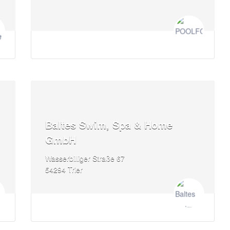
Baltes Swim, Spa & Home
GmbH
Wasserbilliger Straße 67
54294 Trier