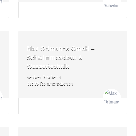
Max Ortmanns GmbH –
Schwimmbadbau &
Wassertechnik
Venloer Straße 14
41569 Rommerskirchen