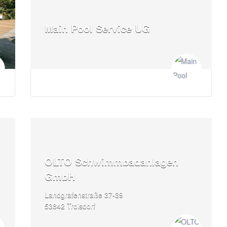
Main Pool Service UG
OLTO Schwimmbadanlagen
GmbH
Landgrafenstraße 37-39
53842 Troisdorf