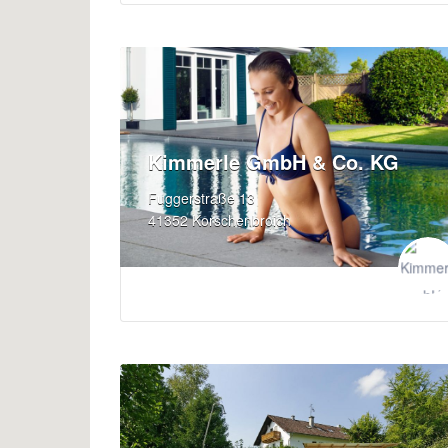
Kimmerle GmbH & Co. KG
Fuggerstraße 13
41352 Korschenbroich