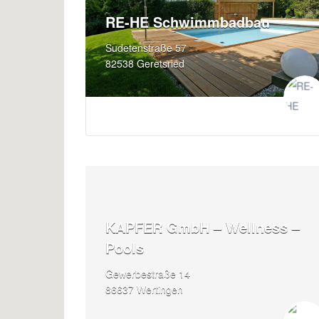
RE-HE Schwimmbadbau
Sudetenstraße 57
82538 Geretsried
KAPFER GmbH – Wellness –
Pools
Gewerbestraße 14
86637 Wertingen