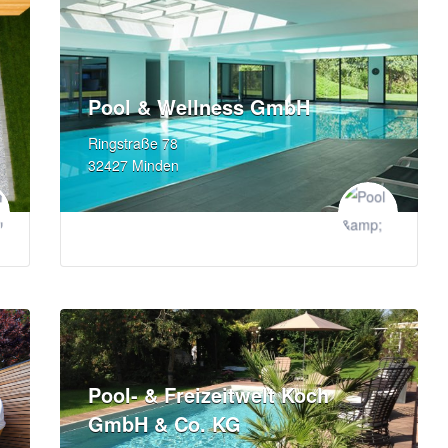
Pool & Wellness GmbH
Ringstraße 78
32427 Minden
Pool- & Freizeitwelt Koch
GmbH & Co. KG