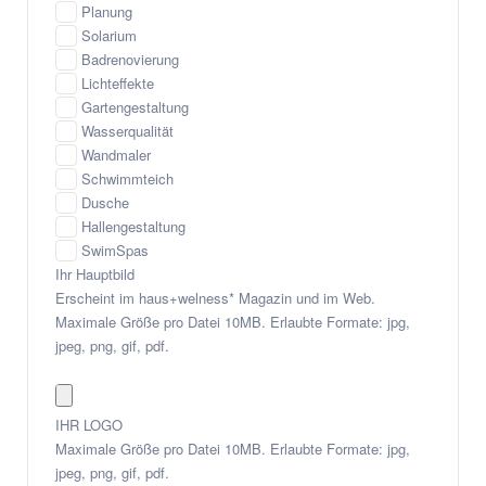
Planung
Solarium
Badrenovierung
Lichteffekte
Gartengestaltung
Wasserqualität
Wandmaler
Schwimmteich
Dusche
Hallengestaltung
SwimSpas
Ihr Hauptbild
Erscheint im haus+welness* Magazin und im Web.
Maximale Größe pro Datei 10MB. Erlaubte Formate: jpg,
jpeg, png, gif, pdf.
E
IHR LOGO
m
Maximale Größe pro Datei 10MB. Erlaubte Formate: jpg,
a
jpeg, png, gif, pdf.