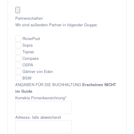
i
l
A
Partnerschaften
d
Wir sind außerdem Partner in folgender Gruppe:
d
r
RivierPool
e
Sopra
s
Topras
s
Compass
*
OSPA
Gärtner von Eden
BSW
ANGABEN FÜR DIE BUCHHALTUNG
Erscheinen NICHT
im Guide
Korrekte Firmenbezeichnung
*
Adresse, falls abweichend