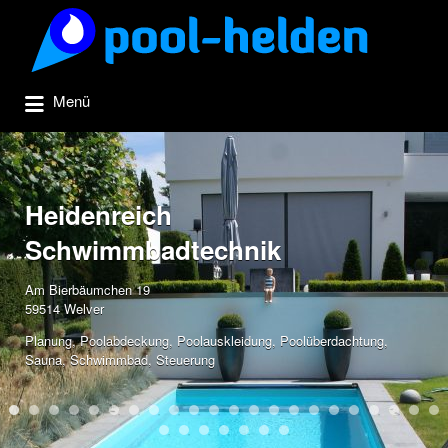
Suchen
nach:
Menü
Heidenreich
Schwimmbadtechnik
Am Bierbäumchen 19
59514 Welver
Planung
,
Poolabdeckung
,
Poolauskleidung
,
Poolüberdachtung
,
Sauna
,
Schwimmbad
,
Steuerung