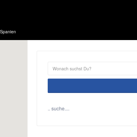
Spanien
.. suche....