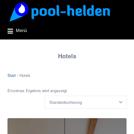
Suchen
nach:
Menü
Hotels
Start
/ Hotels
Einzelnes Ergebnis wird angezeigt