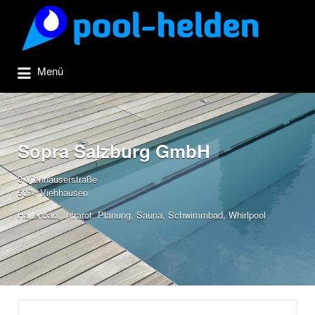
Suchen
nach:
Menü
Sopra Salzburg GmbH
3 Viehhauserstraße
5071 Viehhausen
Hallenbad
,
Infrarot
,
Planung
,
Sauna
,
Schwimmbad
,
Whirlpool