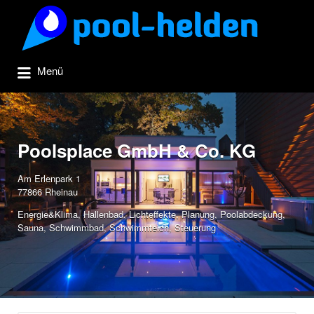
Suchen
nach:
Menü
Poolsplace GmbH & Co. KG
Am Erlenpark 1
77866 Rheinau
Energie&Klima
,
Hallenbad
,
Lichteffekte
,
Planung
,
Poolabdeckung
,
Sauna
,
Schwimmbad
,
Schwimmteich
,
Steuerung