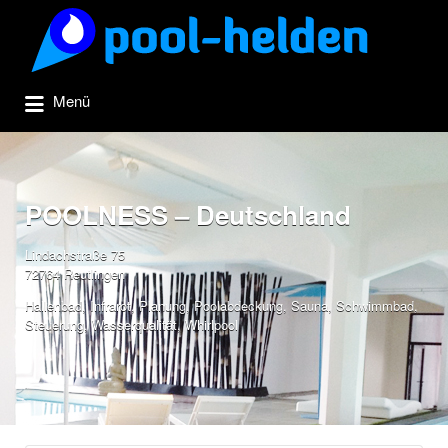
Suchen
nach:
Menü
POOLNESS – Deutschland
Lindachstraße 75
72764 Reutlingen
Hallenbad
,
Infrarot
,
Planung
,
Poolabdeckung
,
Sauna
,
Schwimmbad
,
Steuerung
,
Wasserqualität
,
Whirlpool