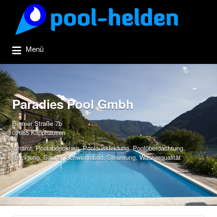
Suchen
nach:
Menü
Paradies Pool Gmbh
Bremer Straße 7b
01665 Klipphausen
Infrarot
,
Poolabdeckung
,
Poolauskleidung
,
Poolüberdachtung
,
Reinigung
,
Sauna
,
Schwimmbad
,
Steuerung
,
Wasserqualität