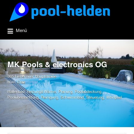
Suchen
nach:
Menü
MK Pools & electronics OG
365 Liebenauer Hauptstraße
8041 Graz
Hallenbad
,
Heizung&Wärme
,
Planung
,
Poolabdeckung
,
Poolüberdachtung
,
Reinigung
,
Schwimmbad
,
Steuerung
,
Whirlpool