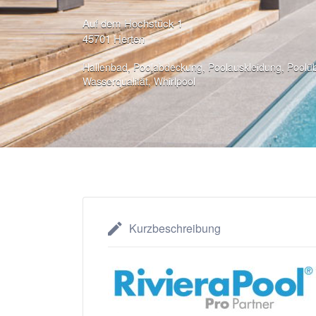
Auf dem Hochstück 1
45701 Herten
Hallenbad
,
Poolabdeckung
,
Poolauskleidung
,
Poolü
Wasserqualität
,
Whirlpool
Kurzbeschreibung