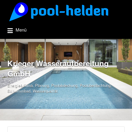
Suchen
nach:
Menü
Krieger Wasseraufbereitung
GmbH
Energie&Klima
,
Planung
,
Poolabdeckung
,
Poolüberdachtung
,
Schwimmbad
,
Wasserqualität