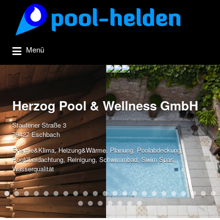
Suchen
nach:
Menü
Herzog Pool & Wellness GmbH
Staufener Straße 3
79427 Eschbach
Energie&Klima
,
Heizung&Wärme
,
Planung
,
Poolabdeckung
,
Poolüberdachtung
,
Reinigung
,
Schwimmbad
,
Swim Spas
,
Wasserqualität