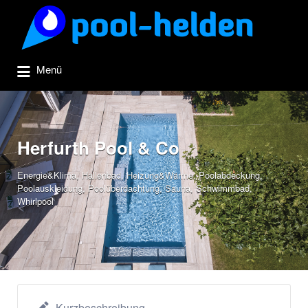
Suchen
nach:
Menü
Herfurth Pool & Co
Energie&Klima
,
Hallenbad
,
Heizung&Wärme
,
Poolabdeckung
,
Poolauskleidung
,
Poolüberdachtung
,
Sauna
,
Schwimmbad
,
Whirlpool
Kurzbeschreibung