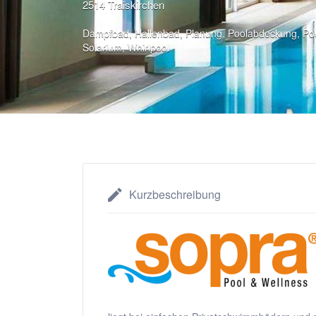
2514 Traiskirchen
Dampfbad
,
Hallenbad
,
Planung
,
Poolabdeckung
,
Po
Solarium
,
Whirlpool
Kurzbeschreibung