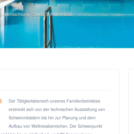
olüberdachtung
,
Sauna
,
Schwimmbad
,
Der Tätigkeitsbereich unseres Familienbetriebes
erstreckt sich von der technischen Ausstattung von
Schwimmbädern bis hin zur Planung und dem
Aufbau von Wellnessbereichen. Der Schwerpunkt