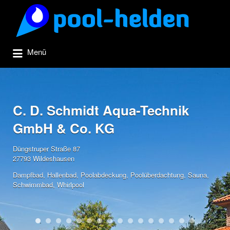
Suchen
nach:
Menü
C. D. Schmidt Aqua-Technik
GmbH & Co. KG
Düngstruper Straße 87
27793 Wildeshausen
Dampfbad
,
Hallenbad
,
Poolabdeckung
,
Poolüberdachtung
,
Sauna
,
Schwimmbad
,
Whirlpool