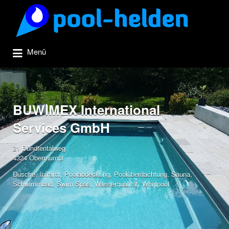
Suchen
nach:
Menü
BUWIMEX International
Services GmbH
21 Bündtentalweg
4324 Obermumpf
Dusche
,
Infrarot
,
Poolabdeckung
,
Poolüberdachtung
,
Sauna
,
Schwimmbad
,
Swim Spas
,
Wasserqualität
,
Whirlpool