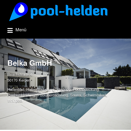
Suchen
nach:
Menü
Belka GmbH
Broichstraße 4
50170 Kerpen
Hallenbad
,
Hallengestaltung
,
Planung
,
Poolabdeckung
,
Poolauskleidung
,
Poolüberdachtung
,
Sauna
,
Schwimmbad
,
Whirlpool