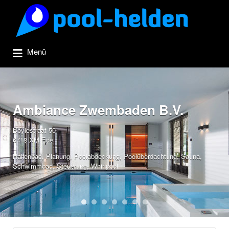
Suchen
nach:
Menü
Ambiance Zwembaden B.V.
Boylestraat 50
6718 XM Ede
Hallenbad
,
Planung
,
Poolabdeckung
,
Poolüberdachtung
,
Sauna
,
Schwimmbad
,
Steuerung
,
Whirlpool