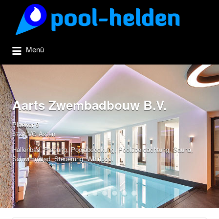
Suchen
nach:
Menü
Aarts Zwembadbouw B.V.
Planker 9
5721 VG Asten
Hallenbad
,
Planung
,
Poolabdeckung
,
Poolüberdachtung
,
Sauna
,
Schwimmbad
,
Steuerung
,
Whirlpool