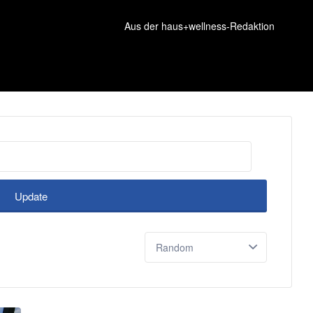
Aus der haus+wellness-Redaktion
Update
Sort
by: