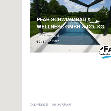
PFAB SCHWIMMBAD &
WELLNESS GMBH & CO. KG
Hauptstraße 9
93197 Zeitlarn
Copyright BT Verlag GmbH