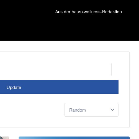
Aus der haus+wellness-Redaktion
Update
Sort
by: