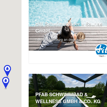
Hitl Schwimmbäder + Saunas
GmbH
84056 Rottenburg an der Laaber
PFAB SCHWIMMBAD &
WELLNESS GMBH & CO. KG