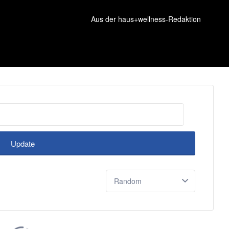
Aus der haus+wellness-Redaktion
Update
Sort
by: