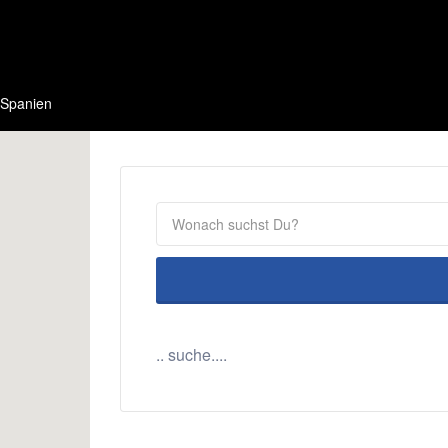
Spanien
.. suche....