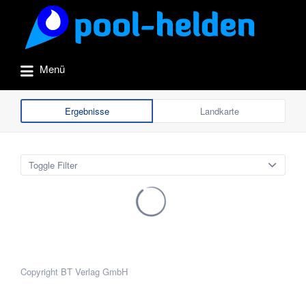
Suchen
nach:
Menü
Ergebnisse
Landkarte
Toggle Filter
Copyright BT Verlag GmbH