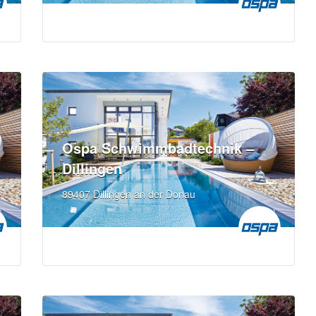
Ospa Schwimmbadtechnik –
Dillingen
89407 Dillingen an der Donau