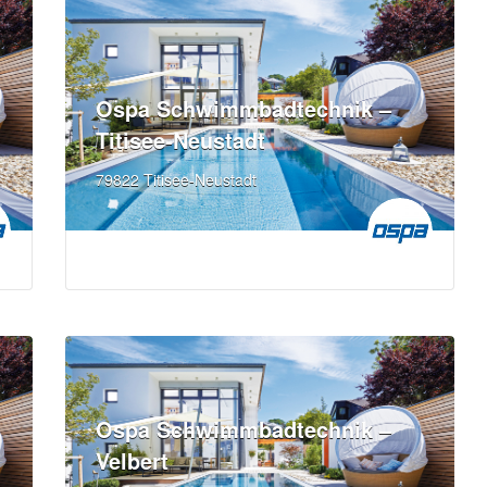
Ospa Schwimmbadtechnik –
Titisee-Neustadt
79822 Titisee-Neustadt
Ospa Schwimmbadtechnik –
Velbert