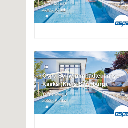
Grenzweg 13
47877 Willich
Ospa Schwimmbadtechnik –
Kaaks (Kreis Steinburg)
Tannenweg 3
25582 Kaaks