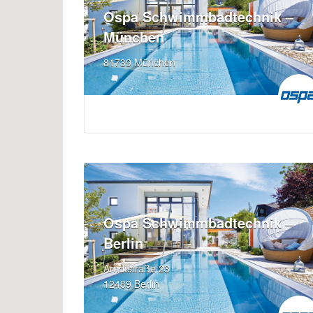
Ospa Schwimmbadtechnik –
München
81739 München
Ospa Schwimmbadtechnik –
Berlin
Arndtstraße 23
12489 Berlin