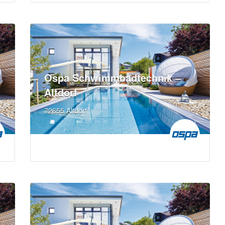
Ospa Schwimmbadtechnik –
Altdorf
72655 Altdorf