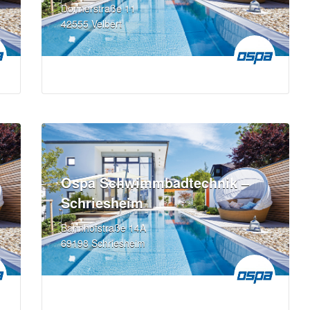
Donnerstraße 11
42555 Velbert
Ospa Schwimmbadtechnik –
Schriesheim
Bahnhofstraße 14A
69198 Schriesheim