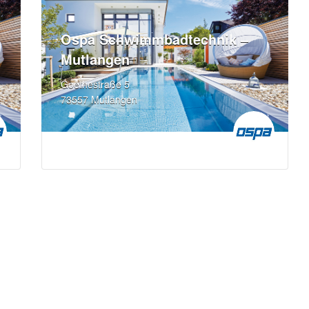
Ospa Schwimmbadtechnik –
Mutlangen
Goethestraße 5
73557 Mutlangen