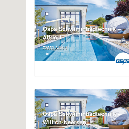
Ospa Schwimmbadtechnik –
Alfdorf
73553 Alfdorf
Ospa Schwimmbadtechnik –
Willich-Neersen