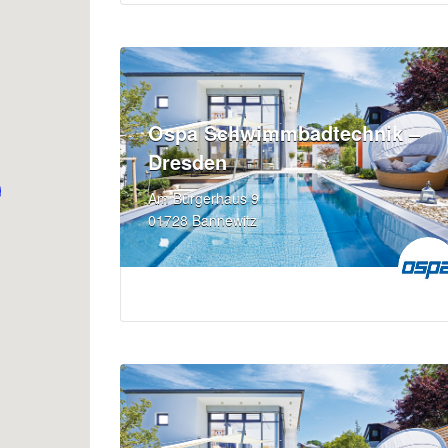
Ospa Schwimmbadtechnik –
Dresden
Am Bürgerhaus 9
01728 Bannewitz