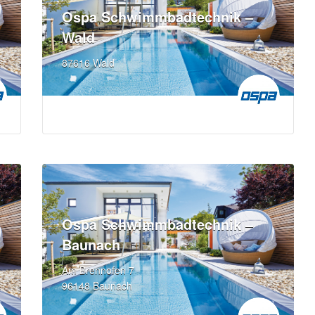
Ospa Schwimmbadtechnik –
Wald
87616 Wald
Ospa Schwimmbadtechnik –
Baunach
Am Brennofen 7
96148 Baunach