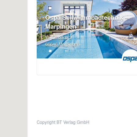
Ospa Schwimmbadtechnik –
Marpingen
Im Limbach 3
66646 Marpingen
Copyright BT Verlag GmbH