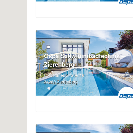
Ospa Schwimmbadtechnik –
Zierenberg
Potsdamer Straße 16
34289 Zierenberg