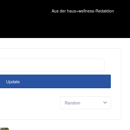
Aus der haus+wellness-Redaktion
Update
Sort
by: