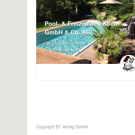
Pool- & Freizeitwelt Koch
GmbH & Co. KG
Gustav-Ricker-Straße 11z
39120 Magdeburg
Copyright BT Verlag GmbH